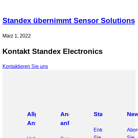
Standex übernimmt Sensor Solutions
März 1, 2022
Kontakt Standex Electronics
Kontaktieren Sie uns
Allgemeine
Angebot
Standorte
New
Anfragen
anfordern
Entdecken
Abon
Sie
Sie