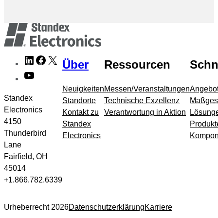
Zur
LinkedIn
Facebook
X
Über
Ressourcen
Schne
Meta-
YouTube
Navigation
springen
Neuigkeiten
Messen/Veranstaltungen
Angebot
Standex
Standorte
Technische Exzellenz
Maßges
Electronics
Kontakt zu
Verantwortung in Aktion
Lösung
4150
Standex
Produkt
Thunderbird
Electronics
Kompon
Lane
Fairfield, OH
45014
+1.866.782.6339
Urheberrecht 2026
Datenschutzerklärung
Karriere