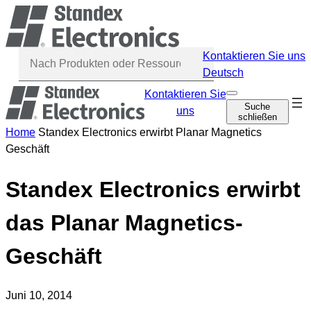
Zum
Inhalt
springen
Kontaktieren Sie uns
Deutsch
Kontaktieren Sie
S
Navi
Suche
u
uns
schließen
über
c
h
Home
Standex Electronics erwirbt Planar Magnetics
e
Geschäft
ö
f
f
n
Standex Electronics erwirbt
e
n
das Planar Magnetics-
Geschäft
Juni 10, 2014