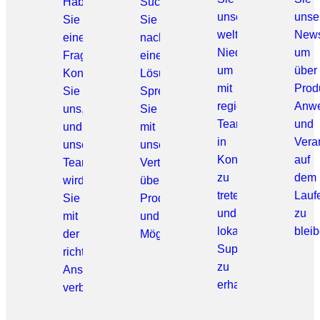
Haben
Suchen
unsere
unse
Sie
Sie
weltweiten
Newsl
eine
nach
Niederlassungen,
um
Frage?
einer
um
über
Kontaktieren
Lösung?
mit
Prod
Sie
Sprechen
regionalen
Anw
uns,
Sie
Teams
und
und
mit
in
Vera
unser
unserem
Kontakt
auf
Team
Vertriebsteam
zu
dem
wird
über
treten
Lauf
Sie
Produkte
und
zu
mit
und
lokalen
bleib
der
Möglichkeiten.
Support
richtigen
zu
Ansprechperson
erhalten.
verbinden.